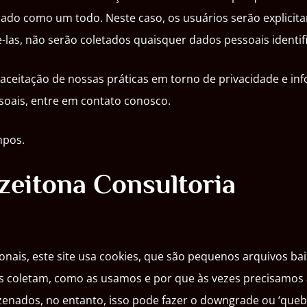
cado como um todo. Neste caso, os usuários serão explicit
las, não serão coletados quaisquer dados pessoais identifi
ceitação de nossas práticas em torno de privacidade e inf
oais, entre em contato conosco.
mpos.
Azeitona Consultoria
onais, este site usa cookies, que são pequenos arquivos b
eles coletam, como as usamos e por que às vezes precisam
nados, no entanto, isso pode fazer o downgrade ou ‘quebra