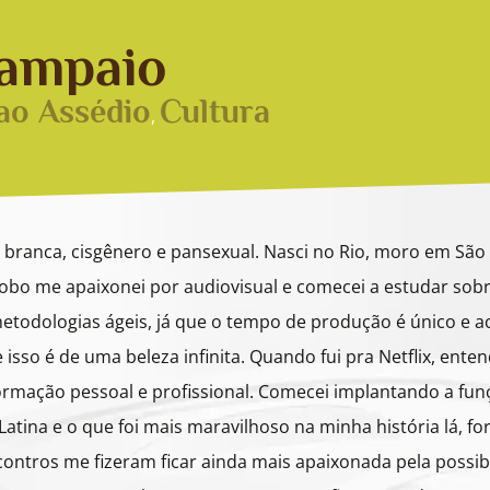
Sampaio
ao Assédio
Cultura
,
branca, cisgênero e pansexual. Nasci no Rio, moro em São
obo me apaixonei por audiovisual e comecei a estudar sobre
etodologias ágeis, já que o tempo de produção é único e a
 isso é de uma beleza infinita. Quando fui pra Netflix, ent
ormação pessoal e profissional. Comecei implantando a fun
atina e o que foi mais maravilhoso na minha história lá, f
ncontros me fizeram ficar ainda mais apaixonada pela poss